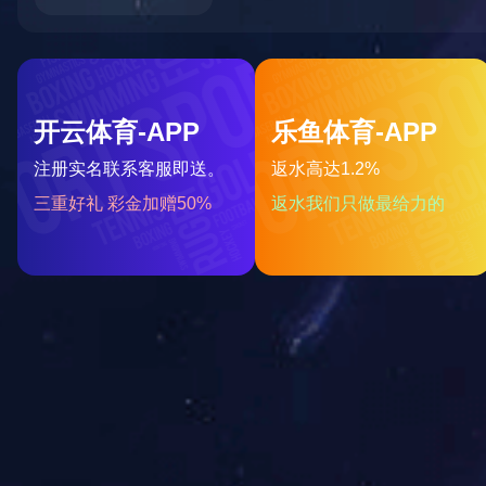
联系方式
客户留言
米兰官方版入口-米兰milan(中国)
公司简介
荣誉资质
企业资质
企业专利
企业荣誉
企业业绩
市政工程业绩
公路工程业绩
电力工程业绩
水利工程业绩
业绩展示
米兰官方版入口
米兰官方版入口
业内动态
联系我们
联系方式
客户留言

米兰官方版入口-米兰milan(中国)
公司简介