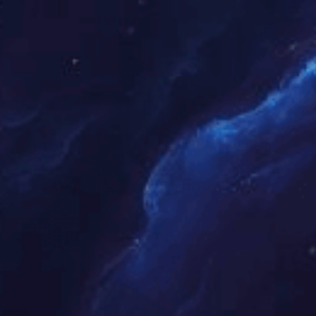
根据您的需求为您推荐合适的解决方案，请您填写以下表格，我们会及时