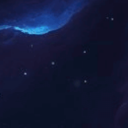
*
验证码：
地址：
邮编：
提交
CONTACT INFORMATION
联系方式
福建省龙岩市新罗区东肖镇龙腾南路14号珠江大厦7层701室
0597-2336139
382955834@qq.com
WEBSITE QR CODE
网站二维码