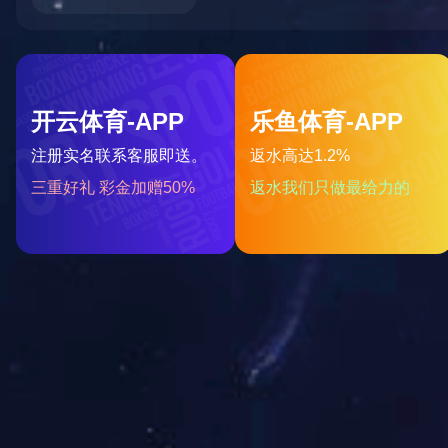
联系方式
客户留言
米兰官方版入口-米兰milan(中国)
公司简介
荣誉资质
企业资质
企业专利
企业荣誉
企业业绩
市政工程业绩
公路工程业绩
电力工程业绩
水利工程业绩
业绩展示
米兰官方版入口
米兰官方版入口
业内动态
联系我们
联系方式
客户留言

米兰官方版入口-米兰milan(中国)
公司简介