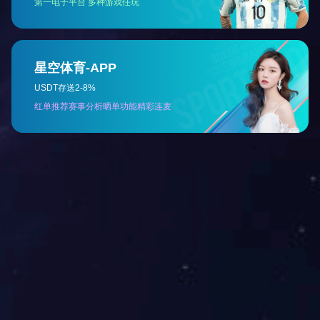
福建省龙岩市新罗区东肖镇龙腾南路14号珠江大厦7层701室
0597-2336139
382955834@qq.com
WEBSITE QR CODE
网站二维码
扫一扫进入网站
微信公众号
扫一扫关注微信公众号
ONLINE MESSAGE
联系方式