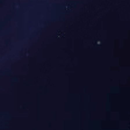
集美新城北站片区 1#
厦门
年3
6
市开发建设
1467.5155
承
排洪渠工程
市
月
有限公司
包
龙岩中城区污水处理
龙岩水发环
龙岩
总
2021
厂网系统提质增效工
年7
境发展有限
市中
承
7
354.3441
程-军民路及溪畔南路
月
公司
城区
包
污水管道工程
南安石井芦青商务体
润丰集团福
泉州
2021
总
年6
8
闲区青环湖路网(湖北
建中润投资
南安
2664.0535
承
月
路及支路)道路工程
有限公司
市
包
西岸写字楼和市委党
南平市武夷
2021
总
南平
年4
9
校新校区市政道路连
新区建设发
973.5248
承
市
月
接线工程
展有限公司
包
永春县污水处理厂扩
泉州
总
2020
建配套管网三期工程
永春县城市
年2
永春
承
10
1064.9899
（工业区雨污分流及
管理局
月
县
包
给水改造工程）
龙岩市经济
龙达路与洋潭路交叉
总
2019
技术开发区
龙岩
年8
口至东肖溪段雨污水
承
11
254.10825
建设发展有
市
月
管网完善及改造工程
包
限公司