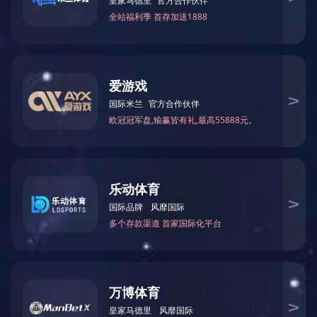
联系方式
客户留言
米兰官方版入口-米兰milan(中国)
公司简介
荣誉资质
企业资质
企业专利
企业荣誉
企业业绩
市政工程业绩
公路工程业绩
电力工程业绩
水利工程业
绩
房建工程业绩
业绩展示
米兰官方版入口
米兰官方版入口
业内动态
联系我们
联系方式
客户留言

米兰官方版入口-米兰milan(中国)