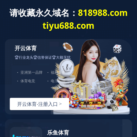
米兰官方版入口
米兰官方版入口-米兰milan(中国)
公司简介
荣誉资质

荣誉资质
企业资质
企业专利
企业荣誉
企业业绩
