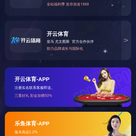
公司简介
荣誉资质

企业资质
企业专利
企业荣誉
企业业绩

市政工程业绩
公路工程业绩
电力工程业绩
水利工程业
绩
房建工程业绩
业绩展示
米兰官方版入口

米兰官方版入口
业内动态
联系我们

联系方式
客户留言
市政工程业绩
公路工程业绩
水利工程业绩
电力工程业绩
房建工程业绩
当前位置：
米兰官方版入口-米兰milan(中国)