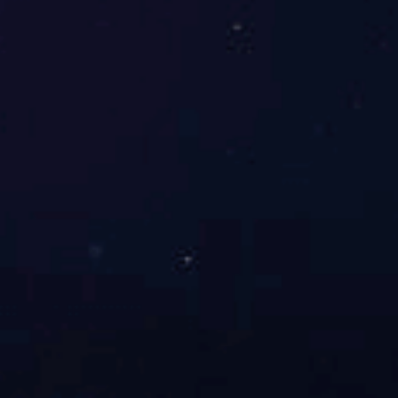
泉州经济技
泉州开发区崇仁街、
总
2019
术开发区清
泉州
年7
崇祥街至吉泰路畅通
承
12
308.6494
濛开发建设
市
月
工程
包
有限公司
福建积善新区污水处
福建积善投
三明
2019
总
年7
13
理厂及配套管网三期
资股份有限
市蒋
1876.7165
承
月
工程
公司
乐县
包
合肥城改投
合肥
总
2019
天池瑞景二期景观道
资建设集团
年6
市六
承
14
896.9369
排工程施工
霍山置业有
月
安市
包
限公司
闽清县城市
福州
2018
总
闽清县海云路道路(二
年5
15
建设投资有
市阆
2323.7055
承
期)工程(施工)
月
限公司
清县
包
福建省龙岩
罗龙西路（龙门中心
新罗
总
2017
市城市建设
年10
小学、龙门镇政府）
区龙
承
16
673.33
投资发展有
月
人行天桥工程
门镇
包
限公司
漳平市华昇
漳平
总
2017
漳平市完善城市路网
城市综合开
市林
年10
承
17
514.91
工程林隆南路二期
发有限责任
隆南
月
包